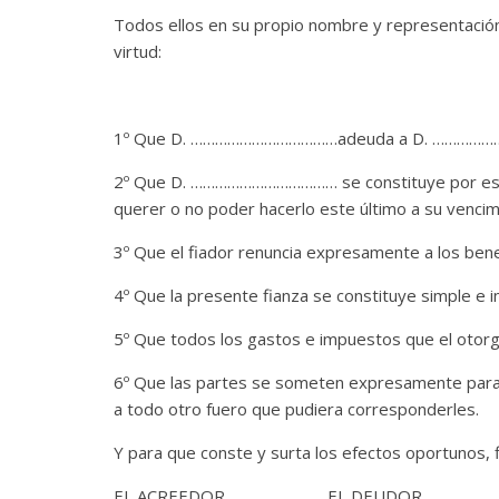
Todos ellos en su propio nombre y representació
virtud:
1º Que D. ………………………………adeuda a D. ……………………… l
2º Que D. ……………………………… se constituye por este
querer o no poder hacerlo este último a su vencimie
3º Que el fiador renuncia expresamente a los benef
4º Que la presente fianza se constituye simple e in
5º Que todos los gastos e impuestos que el oto
6º Que las partes se someten expresamente para l
a todo otro fuero que pudiera corresponderles.
Y para que conste y surta los efectos oportunos, 
EL ACREEDOR EL DEUD