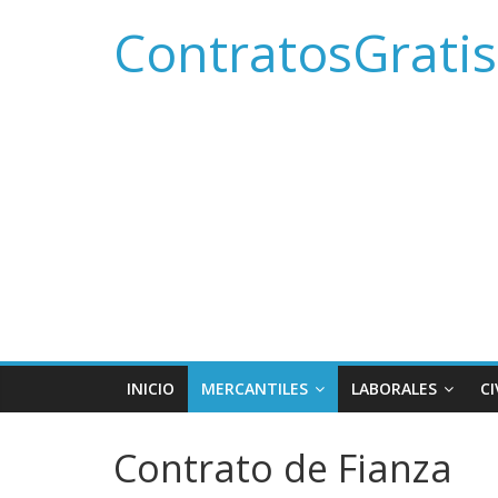
Saltar
ContratosGratis
al
contenido
INICIO
MERCANTILES
LABORALES
CI
Contrato de Fianza