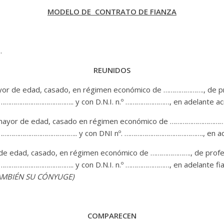
MODELO DE CONTRATO DE FIANZA
.
REUNIDOS
e edad, casado, en régimen económico de …………………., de prof
………………………………….. y con D.N.I. n.º ……………………, en adelante ac
 de edad, casado en régimen económico de ……………………………., d
………………………………………….. y con DNI nº. ……………………………………., en ade
dad, casado, en régimen económico de …………………., de profesi
………………………………….. y con D.N.I. n.º ……………………, en adelante fi
AMBIÉN SU CÓNYUGE)
COMPARECEN