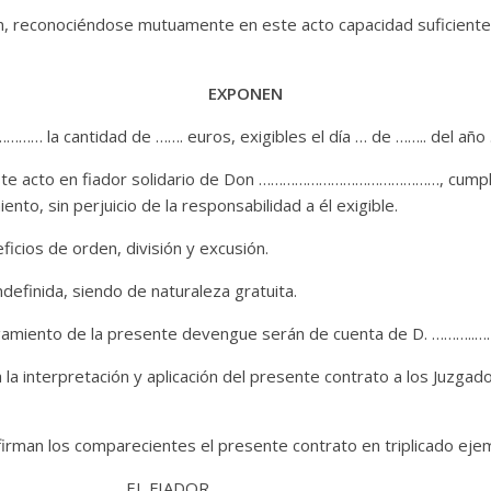
n, reconociéndose mutuamente en este acto capacidad suficiente 
EXPONEN
a cantidad de ……. euros, exigibles el día … de …….. del año 
 acto en fiador solidario de Don ………………………………………, cumplien
nto, sin perjuicio de la responsabilidad a él exigible.
icios de orden, división y excusión.
definida, siendo de naturaleza gratuita.
rgamiento de la presente devengue serán de cuenta de D. ……….
a interpretación y aplicación del presente contrato a los Juzg
firman los comparecientes el presente contrato en triplicado ejem
OR EL FIADOR