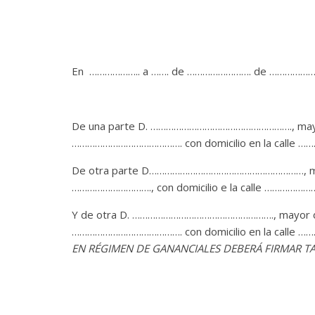
En ……………….. a ……. de ……………………. de ………………
De una parte D. ………………………………………………., mayor d
……………………………………. con domicilio en la calle ……
De otra parte D……………………………………………………, mayor
…………………………., con domicilio e la calle …………
Y de otra D. ………………………………………………., mayor de e
……………………………………. con domicilio en la calle ……
EN RÉGIMEN DE GANANCIALES DEBERÁ FIRMAR T